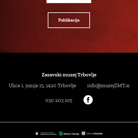
Publikacija
Zasavski muzej Trbovlje
Ulica 1. junija 15, 1420 Trbovlje
info@muzejZMT.si

030 203 105